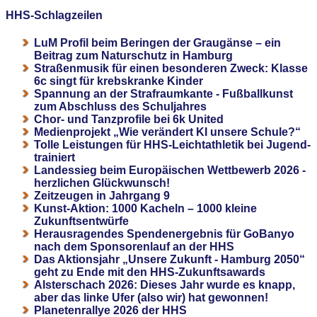
HHS-Schlagzeilen
LuM Profil beim Beringen der Graugänse – ein
Beitrag zum Naturschutz in Hamburg
Straßenmusik für einen besonderen Zweck: Klasse
6c singt für krebskranke Kinder
Spannung an der Strafraumkante - Fußballkunst
zum Abschluss des Schuljahres
Chor- und Tanzprofile bei 6k United
Medienprojekt „Wie verändert KI unsere Schule?“
Tolle Leistungen für HHS-Leichtathletik bei Jugend-
trainiert
Landessieg beim Europäischen Wettbewerb 2026 -
herzlichen Glückwunsch!
Zeitzeugen in Jahrgang 9
Kunst-Aktion: 1000 Kacheln – 1000 kleine
Zukunftsentwürfe
Herausragendes Spendenergebnis für GoBanyo
nach dem Sponsorenlauf an der HHS
Das Aktionsjahr „Unsere Zukunft - Hamburg 2050“
geht zu Ende mit den HHS-Zukunftsawards
Alsterschach 2026: Dieses Jahr wurde es knapp,
aber das linke Ufer (also wir) hat gewonnen!
Planetenrallye 2026 der HHS