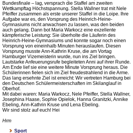
Bundesfinale – lag, versprach die Staffel am zweiten
Wettkampftag Höchstspannung. Stella Wallner trat mit Nele
Pfeiffer zusammen als erste unserer Staffel in die Loipe. Ihre
Aufgabe war es, den Vorsprung des Heinrich-Heine-
Gymnasiums nicht anwachsen zu lassen, was den beiden
auch gelang. Dann bot Maria Warkocz eine exzellente
kämpferische Leistung: Sie überholte die Läuferin des
Heinrich-Heine-Gymnasiums und konnte sogar noch einen
Vorsprung von eineinhalb Minuten herauslaufen. Diesen
Vorsprung musste Ann-Kathrin Kruse, die am Vortag
Hamburger Vizemeisterin wurde, nun ins Ziel bringen.
Lautstarke Anfeuerungsrufe begleiteten Anni auf ihrer Runde.
Am Ende lief sie eine weitere Minute Vorsprung heraus. Die
Schülerinnen fielen sich im Ziel freudestrahlend in die Arme.
Das lang ersehnte Ziel ist erreicht: Wir vertreten Hamburg bei
den Deutschen Schülermeisterschaften im Skilanglauf in
Oberhof.
Mit dabei waren: Maria Warkocz, Nele Pfeiffer, Stella Wallner,
Josephina Haase, Sophie Opielok, Hanna Granitzki, Annike
Ebeling, Ann-Kathrin Kruse und Lena Ebeling.
Wir sind stolz auf euch! Hei
Hrm
Sport