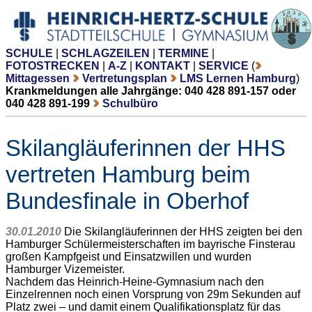
SCHULE
|
SCHLAGZEILEN
|
TERMINE
|
FOTOSTRECKEN
|
A-Z
|
KONTAKT
|
SERVICE
(
Mittagessen
Vertretungsplan
LMS Lernen Hamburg
)
Krankmeldungen alle Jahrgänge: 040 428 891-157 oder
040 428 891-199
Schulbüro
Skilangläuferinnen der HHS
vertreten Hamburg beim
Bundesfinale in Oberhof
30.01.2010
Die Skilangläuferinnen der HHS zeigten bei den
Hamburger Schülermeisterschaften im bayrische Finsterau
großen Kampfgeist und Einsatzwillen und wurden
Hamburger Vizemeister.
Nachdem das Heinrich-Heine-Gymnasium nach den
Einzelrennen noch einen Vorsprung von 29m Sekunden auf
Platz zwei – und damit einem Qualifikationsplatz für das