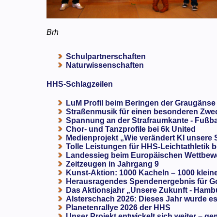
Brh
Schulpartnerschaften
Naturwissenschaften
HHS-Schlagzeilen
LuM Profil beim Beringen der Graugänse
Straßenmusik für einen besonderen Zweck
Spannung an der Strafraumkante - Fußba
Chor- und Tanzprofile bei 6k United
Medienprojekt „Wie verändert KI unsere
Tolle Leistungen für HHS-Leichtathletik b
Landessieg beim Europäischen Wettbewe
Zeitzeugen in Jahrgang 9
Kunst-Aktion: 1000 Kacheln – 1000 klein
Herausragendes Spendenergebnis für G
Das Aktionsjahr „Unsere Zukunft - Hamb
Alsterschach 2026: Dieses Jahr wurde es 
Planetenrallye 2026 der HHS
Unser Projekt entwickelt sich weiter – ge