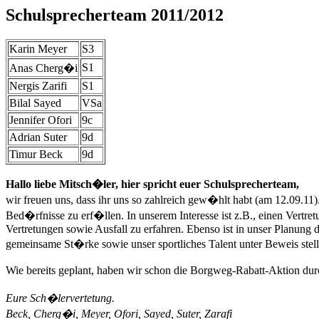
Schulsprecherteam 2011/2012
Karin Meyer
S3
S1
Anas Cherg�i
Nergis Zarifi
S1
Bilal Sayed
VSa
Jennifer Ofori
9c
Adrian Suter
9d
Timur Beck
9d
Hallo liebe Mitsch�ler, hier spricht euer Schulsprecherteam,
wir freuen uns, dass ihr uns so zahlreich gew�hlt habt (am 12.09.11
Bed�rfnisse zu erf�llen. In unserem Interesse ist z.B., einen Vert
Vertretungen sowie Ausfall zu erfahren. Ebenso ist in unser Planung
gemeinsame St�rke sowie unser sportliches Talent unter Beweis stell
Wie bereits geplant, haben wir schon die Borgweg-Rabatt-Aktion dur
Eure Sch�lervertetung.
Beck, Cherg�i, Meyer, Ofori, Sayed, Suter, Zarafi