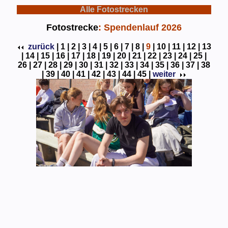
Alle Fotostrecken
Fotostrecke
: Spendenlauf 2026
zurück
|
1 |
2 |
3 |
4 |
5 |
6 |
7 |
8 |
9
|
10 |
11 |
12 |
13
|
14 |
15 |
16 |
17 |
18 |
19 |
20 |
21 |
22 |
23 |
24 |
25 |
26 |
27 |
28 |
29 |
30 |
31 |
32 |
33 |
34 |
35 |
36 |
37 |
38
|
39 |
40 |
41 |
42 |
43 |
44 |
45 |
weiter