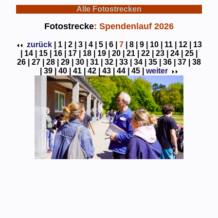
Alle Fotostrecken
Fotostrecke
: Spendenlauf 2026
zurück
|
1 |
2 |
3 |
4 |
5 |
6 |
7
|
8 |
9 |
10 |
11 |
12 |
13
|
14 |
15 |
16 |
17 |
18 |
19 |
20 |
21 |
22 |
23 |
24 |
25 |
26 |
27 |
28 |
29 |
30 |
31 |
32 |
33 |
34 |
35 |
36 |
37 |
38
|
39 |
40 |
41 |
42 |
43 |
44 |
45 |
weiter