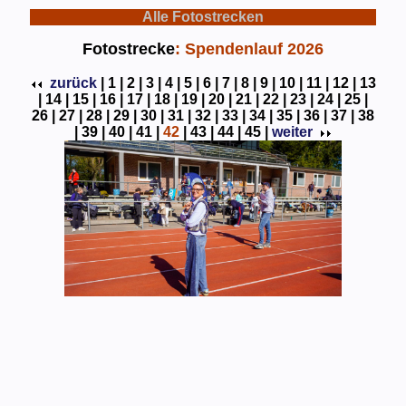
Alle Fotostrecken
Fotostrecke
: Spendenlauf 2026
zurück
|
1 |
2 |
3 |
4 |
5 |
6 |
7 |
8 |
9 |
10 |
11 |
12 |
13
|
14 |
15 |
16 |
17 |
18 |
19 |
20 |
21 |
22 |
23 |
24 |
25 |
26 |
27 |
28 |
29 |
30 |
31 |
32 |
33 |
34 |
35 |
36 |
37 |
38
|
39 |
40 |
41 |
42
|
43 |
44 |
45 |
weiter