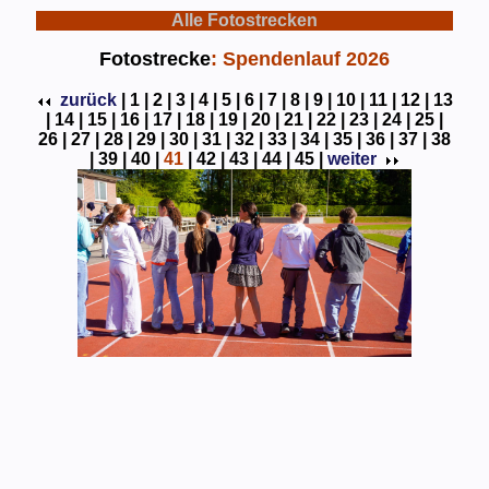
Alle Fotostrecken
Fotostrecke
: Spendenlauf 2026
zurück
|
1 |
2 |
3 |
4 |
5 |
6 |
7 |
8 |
9 |
10 |
11 |
12 |
13
|
14 |
15 |
16 |
17 |
18 |
19 |
20 |
21 |
22 |
23 |
24 |
25 |
26 |
27 |
28 |
29 |
30 |
31 |
32 |
33 |
34 |
35 |
36 |
37 |
38
|
39 |
40 |
41
|
42 |
43 |
44 |
45 |
weiter