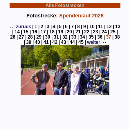
Alle Fotostrecken
Fotostrecke
: Spendenlauf 2026
zurück
|
1 |
2 |
3 |
4 |
5 |
6 |
7 |
8 |
9 |
10 |
11 |
12 |
13
|
14 |
15 |
16 |
17 |
18 |
19 |
20 |
21 |
22 |
23 |
24 |
25 |
26 |
27 |
28 |
29 |
30 |
31 |
32 |
33 |
34 |
35 |
36 |
37
|
38
|
39 |
40 |
41 |
42 |
43 |
44 |
45 |
weiter