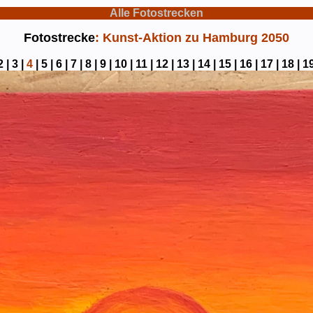
Alle Fotostrecken
Fotostrecke
: Kunst-Aktion zu Hamburg 2050
2 |
3 |
4
|
5 |
6 |
7 |
8 |
9 |
10 |
11 |
12 |
13 |
14 |
15 |
16 |
17 |
18 |
19