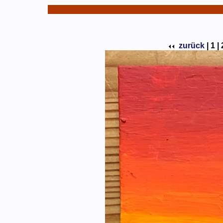
zurück
|
1 |