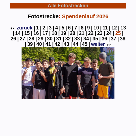
Alle Fotostrecken
Fotostrecke
: Spendenlauf 2026
zurück
|
1 |
2 |
3 |
4 |
5 |
6 |
7 |
8 |
9 |
10 |
11 |
12 |
13
|
14 |
15 |
16 |
17 |
18 |
19 |
20 |
21 |
22 |
23 |
24 |
25
|
26 |
27 |
28 |
29 |
30 |
31 |
32 |
33 |
34 |
35 |
36 |
37 |
38
|
39 |
40 |
41 |
42 |
43 |
44 |
45 |
weiter