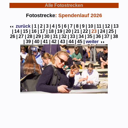
Alle Fotostrecken
Fotostrecke
: Spendenlauf 2026
zurück
|
1 |
2 |
3 |
4 |
5 |
6 |
7 |
8 |
9 |
10 |
11 |
12 |
13
|
14 |
15 |
16 |
17 |
18 |
19 |
20 |
21 |
22 |
23
|
24 |
25 |
26 |
27 |
28 |
29 |
30 |
31 |
32 |
33 |
34 |
35 |
36 |
37 |
38
|
39 |
40 |
41 |
42 |
43 |
44 |
45 |
weiter