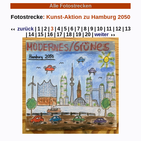
Alle Fotostrecken
Fotostrecke
: Kunst-Aktion zu Hamburg 2050
zurück
|
1 |
2 |
3
|
4 |
5 |
6 |
7 |
8 |
9 |
10 |
11 |
12 |
13
|
14 |
15 |
16 |
17 |
18 |
19 |
20 |
weiter