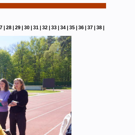
7 |
28 |
29 |
30 |
31 |
32 |
33 |
34 |
35 |
36 |
37 |
38 |