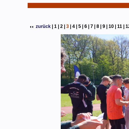
zurück
|
1 |
2 |
3
|
4 |
5 |
6 |
7 |
8 |
9 |
10 |
11 |
1