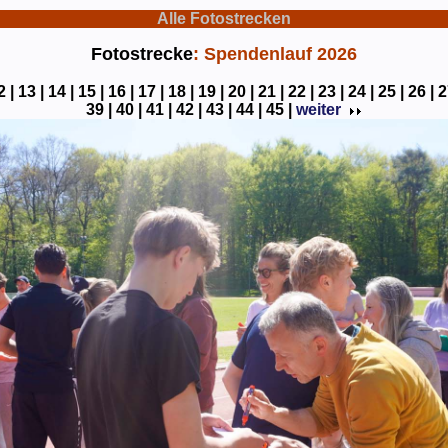
Alle Fotostrecken
Fotostrecke
: Spendenlauf 2026
2 |
13 |
14 |
15 |
16 |
17 |
18 |
19 |
20 |
21 |
22 |
23 |
24 |
25 |
26 |
2
39 |
40 |
41 |
42 |
43 |
44 |
45 |
weiter