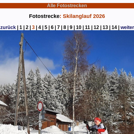
Alle Fotostrecken
Fotostrecke
: Skilanglauf 2026
zurück
|
1 |
2 |
3
|
4 |
5 |
6 |
7 |
8 |
9 |
10 |
11 |
12 |
13 |
14 |
weite