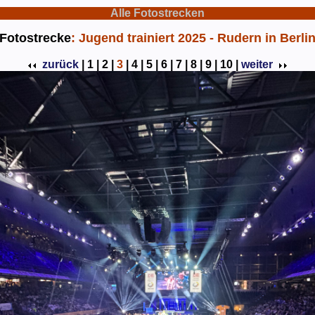
Alle Fotostrecken
Fotostrecke
: Jugend trainiert 2025 - Rudern in Berli
zurück
|
1 |
2 |
3
|
4 |
5 |
6 |
7 |
8 |
9 |
10 |
weiter