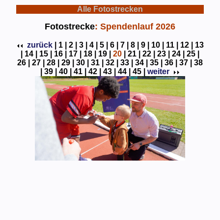
Alle Fotostrecken
Fotostrecke
: Spendenlauf 2026
zurück
|
1 |
2 |
3 |
4 |
5 |
6 |
7 |
8 |
9 |
10 |
11 |
12 |
13
|
14 |
15 |
16 |
17 |
18 |
19 |
20
|
21 |
22 |
23 |
24 |
25 |
26 |
27 |
28 |
29 |
30 |
31 |
32 |
33 |
34 |
35 |
36 |
37 |
38
|
39 |
40 |
41 |
42 |
43 |
44 |
45 |
weiter