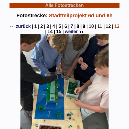
Alle Fotostrecken
Fotostrecke
: Stadtteilprojekt 6d und 6h
zurück
|
1 |
2 |
3 |
4 |
5 |
6 |
7 |
8 |
9 |
10 |
11 |
12 |
13
|
14 |
15 |
weiter