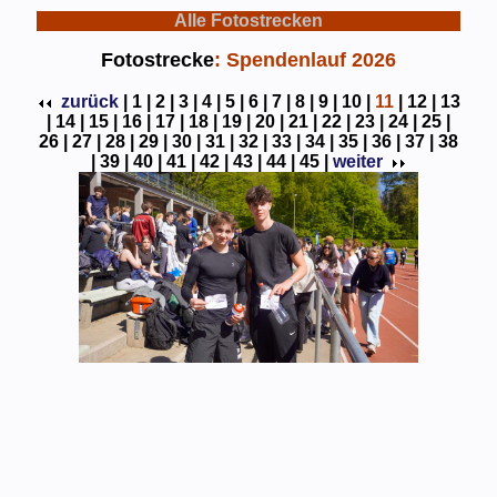
Alle Fotostrecken
Fotostrecke
: Spendenlauf 2026
zurück
|
1 |
2 |
3 |
4 |
5 |
6 |
7 |
8 |
9 |
10 |
11
|
12 |
13
|
14 |
15 |
16 |
17 |
18 |
19 |
20 |
21 |
22 |
23 |
24 |
25 |
26 |
27 |
28 |
29 |
30 |
31 |
32 |
33 |
34 |
35 |
36 |
37 |
38
|
39 |
40 |
41 |
42 |
43 |
44 |
45 |
weiter