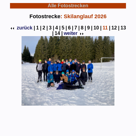
Alle Fotostrecken
Fotostrecke
: Skilanglauf 2026
zurück
|
1 |
2 |
3 |
4 |
5 |
6 |
7 |
8 |
9 |
10 |
11
|
12 |
13
|
14 |
weiter