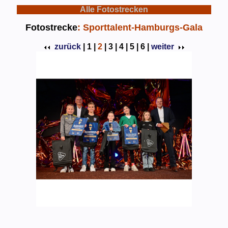
Alle Fotostrecken
Fotostrecke
: Sporttalent-Hamburgs-Gala
zurück
|
1 |
2
|
3 |
4 |
5 |
6 |
weiter