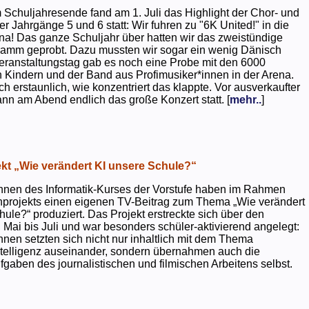
 Schuljahresende fand am 1. Juli das Highlight der Chor- und
er Jahrgänge 5 und 6 statt: Wir fuhren zu "6K United!" in die
na! Das ganze Schuljahr über hatten wir das zweistündige
ramm geprobt. Dazu mussten wir sogar ein wenig Dänisch
eranstaltungstag gab es noch eine Probe mit den 6000
 Kindern und der Band aus Profimusiker*innen in der Arena.
ch erstaunlich, wie konzentriert das klappte. Vor ausverkaufter
ann am Abend endlich das große Konzert statt. [
mehr..
]
kt „Wie verändert KI unsere Schule?“
nnen des Informatik-Kurses der Vorstufe haben im Rahmen
projekts einen eigenen TV-Beitrag zum Thema „Wie verändert
hule?“ produziert. Das Projekt erstreckte sich über den
 Mai bis Juli und war besonders schüler-aktivierend angelegt:
nnen setzten sich nicht nur inhaltlich mit dem Thema
ntelligenz auseinander, sondern übernahmen auch die
gaben des journalistischen und filmischen Arbeitens selbst.