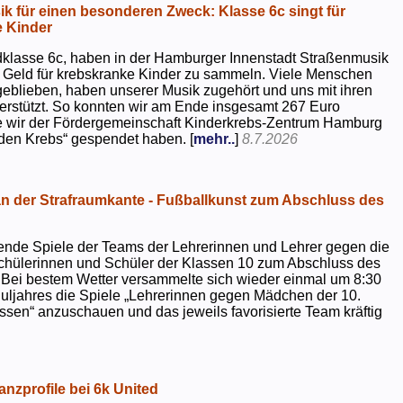
k für einen besonderen Zweck: Klasse 6c singt für
 Kinder
dklasse 6c, haben in der Hamburger Innenstadt Straßenmusik
 Geld für krebskranke Kinder zu sammeln. Viele Menschen
geblieben, haben unserer Musik zugehört und uns mit ihren
rstützt. So konnten wir am Ende insgesamt 267 Euro
e wir der Fördergemeinschaft Kinderkrebs-Zentrum Hamburg
 den Krebs“ gespendet haben. [
mehr..
]
8.7.2026
 der Strafraumkante - Fußballkunst zum Abschluss des
ende Spiele der Teams der Lehrerinnen und Lehrer gegen die
chülerinnen und Schüler der Klassen 10 zum Abschluss des
 Bei bestem Wetter versammelte sich wieder einmal um 8:30
uljahres die Spiele „Lehrerinnen gegen Mädchen der 10.
sen“ anzuschauen und das jeweils favorisierte Team kräftig
nzprofile bei 6k United