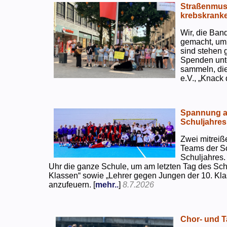
Straßenmusi
krebskranke
Wir, die Ban
gemacht, um
sind stehen 
Spenden unte
sammeln, di
e.V., „Knack
Spannung an
Schuljahres
Zwei mitreiß
Teams der S
Schuljahres.
Uhr die ganze Schule, um am letzten Tag des Sch
Klassen“ sowie „Lehrer gegen Jungen der 10. Klas
anzufeuern. [
mehr..
]
8.7.2026
Chor- und Ta