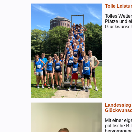
Tolle Leistu
Tolles Wetter
Plätze und e
Glückwunsch
Landessieg 
Glückwunsc
Mit einer ei
politische B
hervorragend