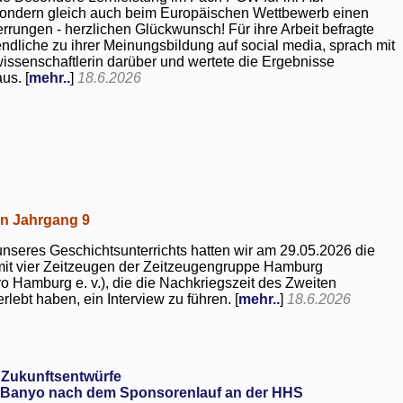
 sondern gleich auch beim Europäischen Wettbewerb einen
rrungen - herzlichen Glückwunsch! Für ihre Arbeit befragte
dliche zu ihrer Meinungsbildung auf social media, sprach mit
kwissenschaftlerin darüber und wertete die Ergebnisse
us. [
mehr..
]
18.6.2026
in Jahrgang 9
seres Geschichtsunterrichts hatten wir am 29.05.2026 die
mit vier Zeitzeugen der Zeitzeugengruppe Hamburg
o Hamburg e. v.), die die Nachkriegszeit des Zweiten
rlebt haben, ein Interview zu führen. [
mehr..
]
18.6.2026
 Zukunftsentwürfe
Banyo nach dem Sponsorenlauf an der HHS