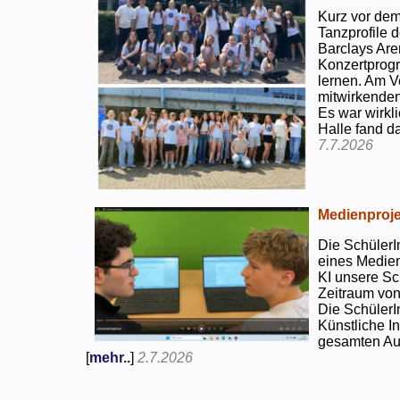
Kurz vor dem
Tanzprofile d
Barclays Are
Konzertprog
lernen. Am V
mitwirkenden
Es war wirkli
Halle fand d
7.7.2026
Medienproje
Die SchülerI
eines Medien
KI unsere Sc
Zeitraum von
Die SchülerI
Künstliche I
gesamten Auf
[
mehr..
]
2.7.2026