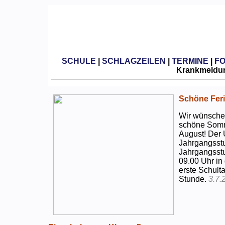
SCHULE
|
SCHLAGZEILEN
|
TERMINE
|
F
Krankmeldun
Schöne Feri
Wir wünschen
schöne Somm
August! Der 
Jahrgangsstu
Jahrgangsstu
09.00 Uhr in
erste Schulta
Stunde.
3.7.