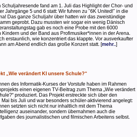
 Schuljahresende fand am 1. Juli das Highlight der Chor- und
er Jahrgänge 5 und 6 statt: Wir fuhren zu "6K United!" in die
na! Das ganze Schuljahr über hatten wir das zweistündige
ramm geprobt. Dazu mussten wir sogar ein wenig Dänisch
eranstaltungstag gab es noch eine Probe mit den 6000
 Kindern und der Band aus Profimusiker*innen in der Arena.
ch erstaunlich, wie konzentriert das klappte. Vor ausverkaufter
ann am Abend endlich das große Konzert statt. [
mehr..
]
kt „Wie verändert KI unsere Schule?“
nnen des Informatik-Kurses der Vorstufe haben im Rahmen
projekts einen eigenen TV-Beitrag zum Thema „Wie verändert
hule?“ produziert. Das Projekt erstreckte sich über den
 Mai bis Juli und war besonders schüler-aktivierend angelegt:
nnen setzten sich nicht nur inhaltlich mit dem Thema
ntelligenz auseinander, sondern übernahmen auch die
gaben des journalistischen und filmischen Arbeitens selbst.