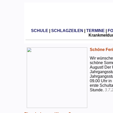
SCHULE
|
SCHLAGZEILEN
|
TERMINE
|
F
Krankmeldun
Schöne Feri
Wir wünschen
schöne Somm
August! Der 
Jahrgangsstu
Jahrgangsstu
09.00 Uhr in
erste Schulta
Stunde.
3.7.