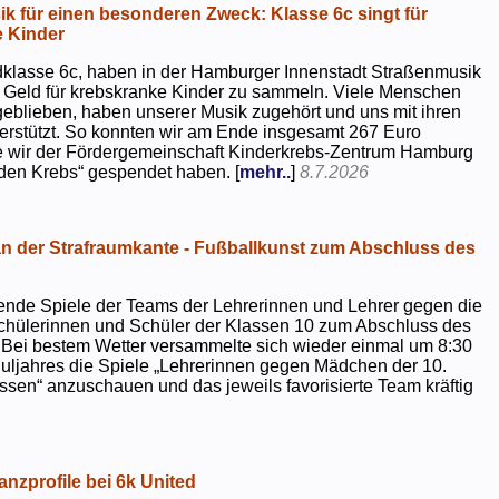
k für einen besonderen Zweck: Klasse 6c singt für
 Kinder
dklasse 6c, haben in der Hamburger Innenstadt Straßenmusik
 Geld für krebskranke Kinder zu sammeln. Viele Menschen
geblieben, haben unserer Musik zugehört und uns mit ihren
rstützt. So konnten wir am Ende insgesamt 267 Euro
e wir der Fördergemeinschaft Kinderkrebs-Zentrum Hamburg
 den Krebs“ gespendet haben. [
mehr..
]
8.7.2026
 der Strafraumkante - Fußballkunst zum Abschluss des
ende Spiele der Teams der Lehrerinnen und Lehrer gegen die
chülerinnen und Schüler der Klassen 10 zum Abschluss des
 Bei bestem Wetter versammelte sich wieder einmal um 8:30
uljahres die Spiele „Lehrerinnen gegen Mädchen der 10.
sen“ anzuschauen und das jeweils favorisierte Team kräftig
nzprofile bei 6k United