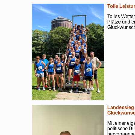
Tolle Leistu
Tolles Wetter
Plätze und e
Glückwunsch
Landessieg 
Glückwunsc
Mit einer ei
politische B
hervorragend