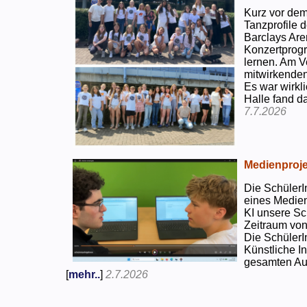
Kurz vor dem
Tanzprofile d
Barclays Are
Konzertprog
lernen. Am V
mitwirkenden
Es war wirkli
Halle fand d
7.7.2026
Medienproje
Die SchülerI
eines Medien
KI unsere Sc
Zeitraum von
Die SchülerI
Künstliche I
gesamten Auf
[
mehr..
]
2.7.2026