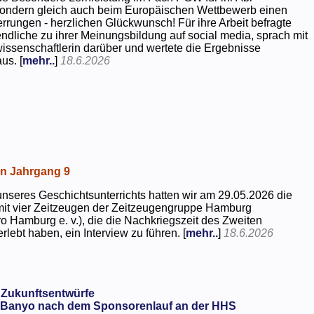
 sondern gleich auch beim Europäischen Wettbewerb einen
rrungen - herzlichen Glückwunsch! Für ihre Arbeit befragte
dliche zu ihrer Meinungsbildung auf social media, sprach mit
kwissenschaftlerin darüber und wertete die Ergebnisse
us. [
mehr..
]
18.6.2026
in Jahrgang 9
seres Geschichtsunterrichts hatten wir am 29.05.2026 die
mit vier Zeitzeugen der Zeitzeugengruppe Hamburg
o Hamburg e. v.), die die Nachkriegszeit des Zweiten
rlebt haben, ein Interview zu führen. [
mehr..
]
18.6.2026
 Zukunftsentwürfe
Banyo nach dem Sponsorenlauf an der HHS