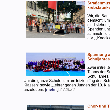
Straßenmusi
krebskranke
Wir, die Ban
gemacht, um
sind stehen 
Spenden unte
sammeln, di
e.V., „Knack
Spannung an
Schuljahres
Zwei mitreiß
Teams der S
Schuljahres.
Uhr die ganze Schule, um am letzten Tag des Sch
Klassen“ sowie „Lehrer gegen Jungen der 10. Klas
anzufeuern. [
mehr..
]
8.7.2026
Chor- und Ta