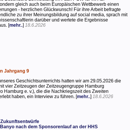
 sondern gleich auch beim Europäischen Wettbewerb einen
rrungen - herzlichen Glückwunsch! Für ihre Arbeit befragte
dliche zu ihrer Meinungsbildung auf social media, sprach mit
kwissenschaftlerin darüber und wertete die Ergebnisse
us. [
mehr..
]
18.6.2026
in Jahrgang 9
seres Geschichtsunterrichts hatten wir am 29.05.2026 die
mit vier Zeitzeugen der Zeitzeugengruppe Hamburg
o Hamburg e. v.), die die Nachkriegszeit des Zweiten
rlebt haben, ein Interview zu führen. [
mehr..
]
18.6.2026
 Zukunftsentwürfe
Banyo nach dem Sponsorenlauf an der HHS