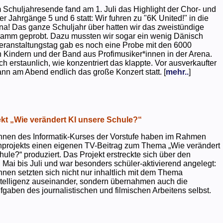
 Schuljahresende fand am 1. Juli das Highlight der Chor- und
er Jahrgänge 5 und 6 statt: Wir fuhren zu "6K United!" in die
na! Das ganze Schuljahr über hatten wir das zweistündige
ramm geprobt. Dazu mussten wir sogar ein wenig Dänisch
eranstaltungstag gab es noch eine Probe mit den 6000
 Kindern und der Band aus Profimusiker*innen in der Arena.
ch erstaunlich, wie konzentriert das klappte. Vor ausverkaufter
ann am Abend endlich das große Konzert statt. [
mehr..
]
kt „Wie verändert KI unsere Schule?“
nnen des Informatik-Kurses der Vorstufe haben im Rahmen
projekts einen eigenen TV-Beitrag zum Thema „Wie verändert
hule?“ produziert. Das Projekt erstreckte sich über den
 Mai bis Juli und war besonders schüler-aktivierend angelegt:
nnen setzten sich nicht nur inhaltlich mit dem Thema
ntelligenz auseinander, sondern übernahmen auch die
gaben des journalistischen und filmischen Arbeitens selbst.