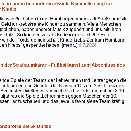
k für einen besonderen Zweck: Klasse 6c singt für
 Kinder
dklasse 6c, haben in der Hamburger Innenstadt Straßenmusik
 Geld für krebskranke Kinder zu sammeln. Viele Menschen
geblieben, haben unserer Musik zugehört und uns mit ihren
rstützt. So konnten wir am Ende insgesamt 267 Euro
e wir der Fördergemeinschaft Kinderkrebs-Zentrum Hamburg
 den Krebs“ gespendet haben. [
mehr..
]
8.7.2026
 der Strafraumkante - Fußballkunst zum Abschluss des
ende Spiele der Teams der Lehrerinnen und Lehrer gegen die
chülerinnen und Schüler der Klassen 10 zum Abschluss des
 Bei bestem Wetter versammelte sich wieder einmal um 8:30
uljahres die Spiele „Lehrerinnen gegen Mädchen der 10.
sen“ anzuschauen und das jeweils favorisierte Team kräftig
nzprofile bei 6k United