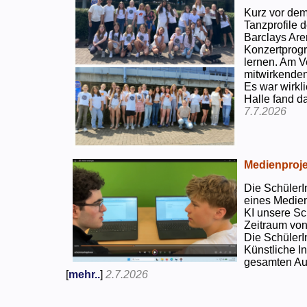
Kurz vor dem
Tanzprofile d
Barclays Are
Konzertprog
lernen. Am V
mitwirkenden
Es war wirkli
Halle fand d
7.7.2026
Medienproje
Die SchülerI
eines Medien
KI unsere Sc
Zeitraum von
Die SchülerI
Künstliche I
gesamten Auf
[
mehr..
]
2.7.2026