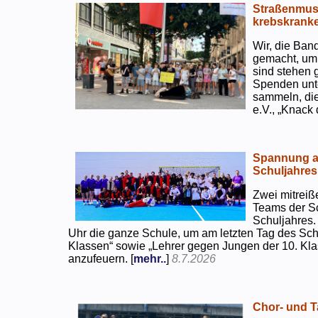
Straßenmusi
krebskranke
Wir, die Ban
gemacht, um
sind stehen 
Spenden unte
sammeln, di
e.V., „Knack
Spannung an
Schuljahres
Zwei mitreiß
Teams der S
Schuljahres.
Uhr die ganze Schule, um am letzten Tag des Sch
Klassen“ sowie „Lehrer gegen Jungen der 10. Klas
anzufeuern. [
mehr..
]
8.7.2026
Chor- und Ta