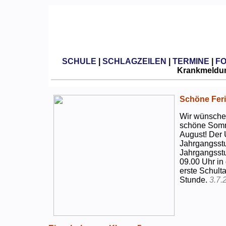
SCHULE
|
SCHLAGZEILEN
|
TERMINE
|
F
Krankmeldun
Schöne Feri
Wir wünschen
schöne Somm
August! Der 
Jahrgangsstu
Jahrgangsstu
09.00 Uhr in
erste Schulta
Stunde.
3.7.