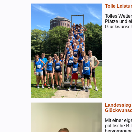
Tolle Leistu
Tolles Wetter
Plätze und e
Glückwunsch
Landessieg 
Glückwunsc
Mit einer ei
politische B
hervorragend