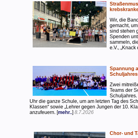
Straßenmusi
krebskranke
Wir, die Ban
gemacht, um
sind stehen 
Spenden unte
sammeln, di
e.V., „Knack
Spannung an
Schuljahres
Zwei mitreiß
Teams der S
Schuljahres.
Uhr die ganze Schule, um am letzten Tag des Sch
Klassen“ sowie „Lehrer gegen Jungen der 10. Klas
anzufeuern. [
mehr..
]
8.7.2026
Chor- und Ta