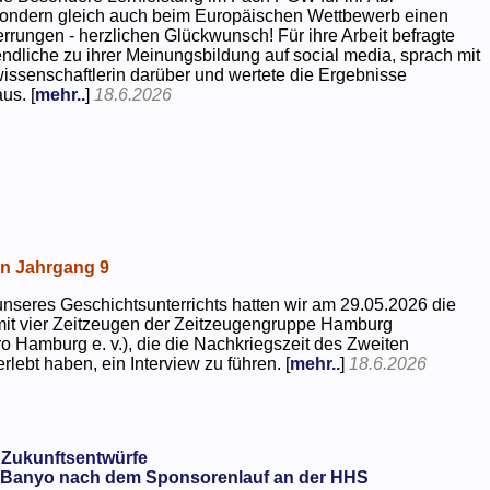
 sondern gleich auch beim Europäischen Wettbewerb einen
rrungen - herzlichen Glückwunsch! Für ihre Arbeit befragte
dliche zu ihrer Meinungsbildung auf social media, sprach mit
kwissenschaftlerin darüber und wertete die Ergebnisse
us. [
mehr..
]
18.6.2026
in Jahrgang 9
seres Geschichtsunterrichts hatten wir am 29.05.2026 die
mit vier Zeitzeugen der Zeitzeugengruppe Hamburg
o Hamburg e. v.), die die Nachkriegszeit des Zweiten
rlebt haben, ein Interview zu führen. [
mehr..
]
18.6.2026
 Zukunftsentwürfe
Banyo nach dem Sponsorenlauf an der HHS