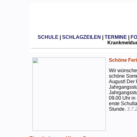
SCHULE
|
SCHLAGZEILEN
|
TERMINE
|
F
Krankmeldun
Schöne Feri
Wir wünschen
schöne Somm
August! Der 
Jahrgangsstu
Jahrgangsstu
09.00 Uhr in
erste Schulta
Stunde.
3.7.