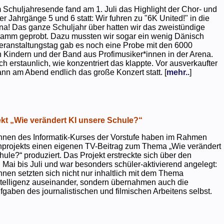
 Schuljahresende fand am 1. Juli das Highlight der Chor- und
er Jahrgänge 5 und 6 statt: Wir fuhren zu "6K United!" in die
na! Das ganze Schuljahr über hatten wir das zweistündige
ramm geprobt. Dazu mussten wir sogar ein wenig Dänisch
eranstaltungstag gab es noch eine Probe mit den 6000
 Kindern und der Band aus Profimusiker*innen in der Arena.
ch erstaunlich, wie konzentriert das klappte. Vor ausverkaufter
ann am Abend endlich das große Konzert statt. [
mehr..
]
kt „Wie verändert KI unsere Schule?“
nnen des Informatik-Kurses der Vorstufe haben im Rahmen
projekts einen eigenen TV-Beitrag zum Thema „Wie verändert
hule?“ produziert. Das Projekt erstreckte sich über den
 Mai bis Juli und war besonders schüler-aktivierend angelegt:
nnen setzten sich nicht nur inhaltlich mit dem Thema
ntelligenz auseinander, sondern übernahmen auch die
gaben des journalistischen und filmischen Arbeitens selbst.