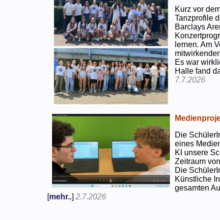
Kurz vor dem
Tanzprofile d
Barclays Are
Konzertprog
lernen. Am V
mitwirkenden
Es war wirkli
Halle fand d
7.7.2026
Medienproje
Die SchülerI
eines Medien
KI unsere Sc
Zeitraum von
Die SchülerI
Künstliche I
gesamten Auf
[
mehr..
]
2.7.2026