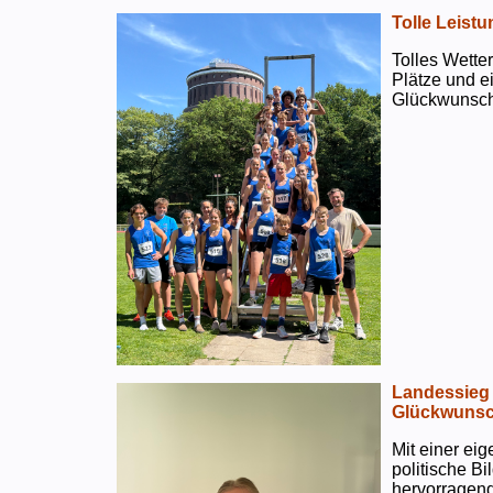
Tolle Leistu
Tolles Wetter
Plätze und e
Glückwunsch
Landessieg 
Glückwunsc
Mit einer ei
politische B
hervorragend