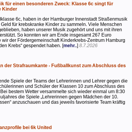
k für einen besonderen Zweck: Klasse 6c singt für
 Kinder
dklasse 6c, haben in der Hamburger Innenstadt Straßenmusik
 Geld für krebskranke Kinder zu sammeln. Viele Menschen
geblieben, haben unserer Musik zugehört und uns mit ihren
rstützt. So konnten wir am Ende insgesamt 267 Euro
e wir der Fördergemeinschaft Kinderkrebs-Zentrum Hamburg
 den Krebs“ gespendet haben. [
mehr..
]
8.7.2026
 der Strafraumkante - Fußballkunst zum Abschluss des
ende Spiele der Teams der Lehrerinnen und Lehrer gegen die
chülerinnen und Schüler der Klassen 10 zum Abschluss des
 Bei bestem Wetter versammelte sich wieder einmal um 8:30
uljahres die Spiele „Lehrerinnen gegen Mädchen der 10.
sen“ anzuschauen und das jeweils favorisierte Team kräftig
nzprofile bei 6k United